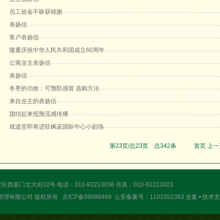
员工拾金不昧获锦旗
表扬信
客户表扬信
隆重庆祝中华人民共和国成立60周年
公寓业主表扬信
表扬信
冬枣的功效：可预防感冒 选购方法
来自业主的表扬信
团结起来抵预流感传播
戏逍堂即将进驻枫蓝国际中心小剧场
第
23
页/总
23
页 总342条
首页
上一
直门北大街32号 电话：010-82213036 传真：010-82213023
业管理有限公司 版权所有
京ICP备09098469
公安备案号：1101052383 全案 • 技术