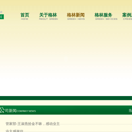
首页
关于格林
格林新闻
格林服务
案例
公
司新闻
当
COMPANY NEWS
管家部-王淑燕拾金不昧，感动业主
业主感谢信